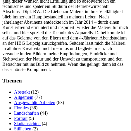
ging dieser Wunsch nicht Erfüllung und so absolvierte ich ein
technisches und später ein Studium der Betriebswirtschaft-
Abschluss Dipl. BW- Die Liebe zur Malerei in ihrer Vielfältigkeit
blieb immer ein Hauptbestandteil in meinem Leben. Nach
jahrelanger Abstinenz entdeckte ich im Jahr 2014 – durch einen
Künstlerfreund ermuntert und inspiriert- wieder die Malerei für mich
selbst und hier speziell die Technik des Aquarells. Dabei konnte ich
auf das Gelernte von den Eltern und dem 4-Jährigen Abendstudium
an der HBG Leipzig zurückgreifen. Seitdem lässt mich die Malerei
in all ihrer Kreativität nicht mehr los und begleitet mich. Ich
versuche in den Bildern meine Empfindungen, Eindrücke und
Sichtweisen der Natur und der Umwelt zu transportieren und den
Betrachter mit ins Bild zu nehmen. Wenn das gelingt, dann ist das
das schönste Kompliment.
Themen
Abstrakt
(12)
Allgemein
(77)
Ausgewählte Arbeiten
(63)
Florales
(36)
Landschaften
(44)
Portrait
(5)
Stadtansichten
(4)
Stillleben
(2)