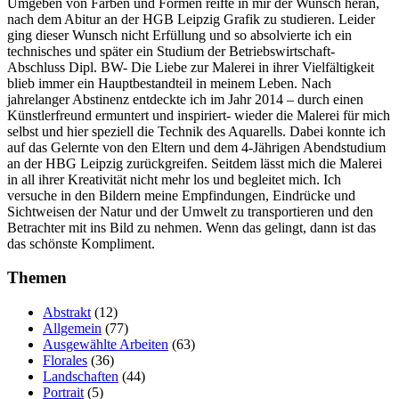
Umgeben von Farben und Formen reifte in mir der Wunsch heran,
nach dem Abitur an der HGB Leipzig Grafik zu studieren. Leider
ging dieser Wunsch nicht Erfüllung und so absolvierte ich ein
technisches und später ein Studium der Betriebswirtschaft-
Abschluss Dipl. BW- Die Liebe zur Malerei in ihrer Vielfältigkeit
blieb immer ein Hauptbestandteil in meinem Leben. Nach
jahrelanger Abstinenz entdeckte ich im Jahr 2014 – durch einen
Künstlerfreund ermuntert und inspiriert- wieder die Malerei für mich
selbst und hier speziell die Technik des Aquarells. Dabei konnte ich
auf das Gelernte von den Eltern und dem 4-Jährigen Abendstudium
an der HBG Leipzig zurückgreifen. Seitdem lässt mich die Malerei
in all ihrer Kreativität nicht mehr los und begleitet mich. Ich
versuche in den Bildern meine Empfindungen, Eindrücke und
Sichtweisen der Natur und der Umwelt zu transportieren und den
Betrachter mit ins Bild zu nehmen. Wenn das gelingt, dann ist das
das schönste Kompliment.
Themen
Abstrakt
(12)
Allgemein
(77)
Ausgewählte Arbeiten
(63)
Florales
(36)
Landschaften
(44)
Portrait
(5)