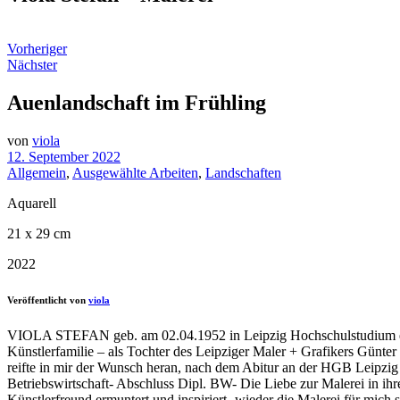
Vorheriger
Nächster
Auenlandschaft im Frühling
von
viola
12. September 2022
Allgemein
,
Ausgewählte Arbeiten
,
Landschaften
Aquarell
21 x 29 cm
2022
Veröffentlicht von
viola
VIOLA STEFAN geb. am 02.04.1952 in Leipzig Hochschulstudium ehe
Künstlerfamilie – als Tochter des Leipziger Maler + Grafikers Günte
reifte in mir der Wunsch heran, nach dem Abitur an der HGB Leipzig G
Betriebswirtschaft- Abschluss Dipl. BW- Die Liebe zur Malerei in ihr
Künstlerfreund ermuntert und inspiriert- wieder die Malerei für mich